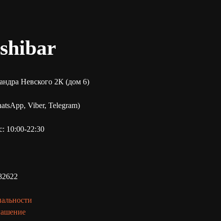
shibar
сандра Невского 2К (дом 6)
tsApp, Viber, Telegram)
: 10:00-22:30
82622
иальности
лашение