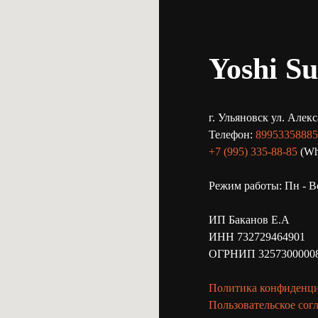
Yoshi Su
г. Ульяновск ул. Алек
Телефон:
89953358885
+7 (995) 335-88-85
(Wha
Режим работы: Пн - Вс
ИП Баканов Е.А
ИНН 732729464901
ОГРНИП 3257300000
Политика конфиденц
Пользовательское сог