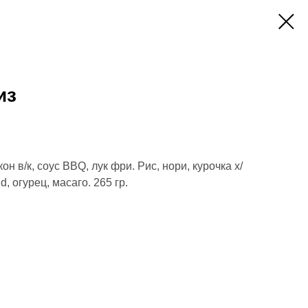
из
н в/к, соус BBQ, лук фри. Рис, нори, курочка х/
, огурец, масаго. 265 гр.