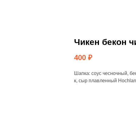
Чикен бекон ч
400
₽
Шапка: соус чесночный, беко
к, сыр плавленный Hochland