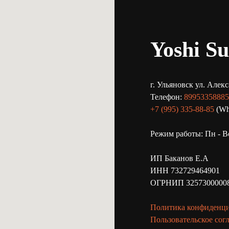
Yoshi Su
г. Ульяновск ул. Алек
Телефон:
89953358885
+7 (995) 335-88-85
(Wha
Режим работы: Пн - Вс
ИП Баканов Е.А
ИНН 732729464901
ОГРНИП 3257300000
Политика конфиденц
Пользовательское сог