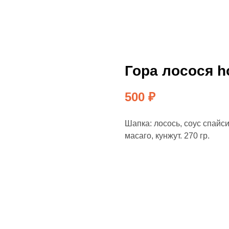
Гора лосося h
500
₽
Шапка: лосось, соус спайси
масаго, кунжут. 270 гр.