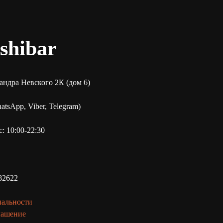
shibar
сандра Невского 2К (дом 6)
tsApp, Viber, Telegram)
: 10:00-22:30
82622
иальности
лашение